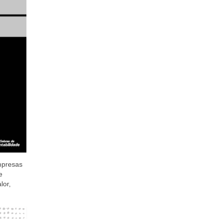
mpresas
e
lor,