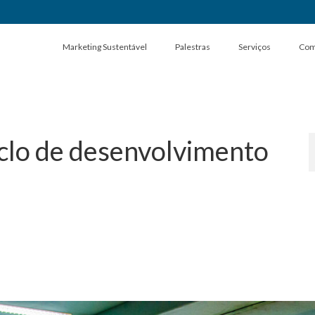
Marketing Sustentável
Palestras
Serviços
Com
iclo de desenvolvimento
nto Sustentável
,
Empresa B
,
Empresa B Certificada
,
ESG
,
Gestão
,
Marketing
,
Sustentabili