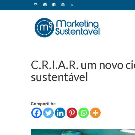
C.R.I.A.R. um novo c
sustentável
by
Marcio
|
posted in:
Branding
,
Desenvolvimento
,
Desenvolvime
0
Compartilhe