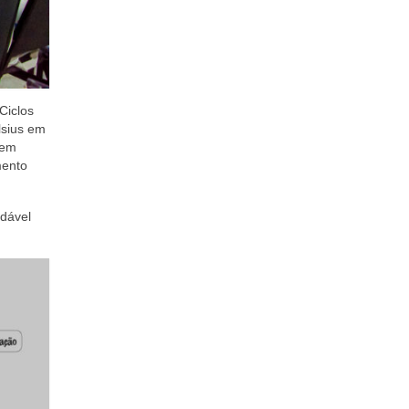
Ciclos
lsius em
 em
mento
ndável