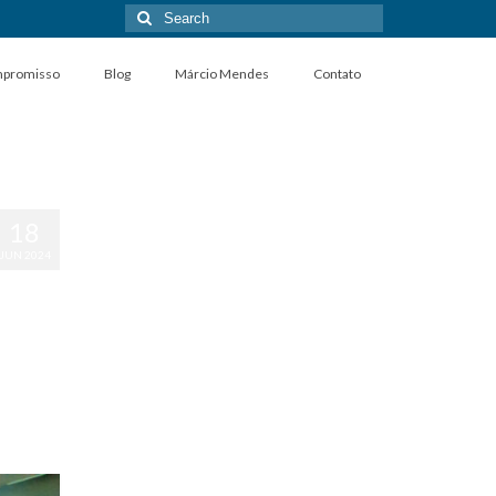
Search
for:
promisso
Blog
Márcio Mendes
Contato
18
JUN 2024
dade
|