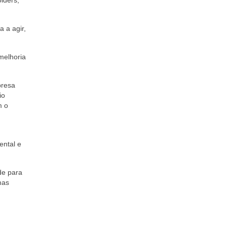
lders,
 a agir,
melhoria
presa
io
m o
ental e
de para
mas