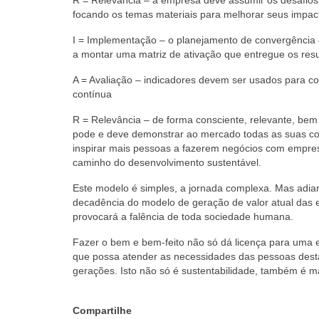
R = Relevância – a empresa deve assumir os desafios 
focando os temas materiais para melhorar seus impacto
I = Implementação – o planejamento de convergência 
a montar uma matriz de ativação que entregue os res
A = Avaliação – indicadores devem ser usados para 
contínua
R = Relevância – de forma consciente, relevante, be
pode e deve demonstrar ao mercado todas as suas conq
inspirar mais pessoas a fazerem negócios com empres
caminho do desenvolvimento sustentável.
Este modelo é simples, a jornada complexa. Mas adia
decadência do modelo de geração de valor atual das e
provocará a falência de toda sociedade humana.
Fazer o bem e bem-feito não só dá licença para uma e
que possa atender as necessidades das pessoas dest
gerações. Isto não só é sustentabilidade, também é ma
Compartilhe