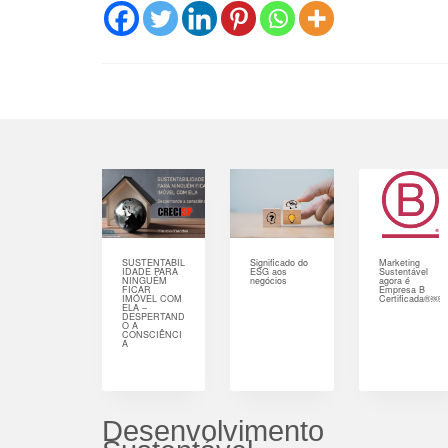
SUSTENTABIL
Significado do
Marketing
IDADE PARA
ESG aos
Sustentável
NINGUÉM
negócios
agora é
FICAR
Empresa B
IMÓVEL COM
Certificada®￼
ELA –
DESPERTAND
O A
CONSCIÊNCI
A
Desenvolvimento