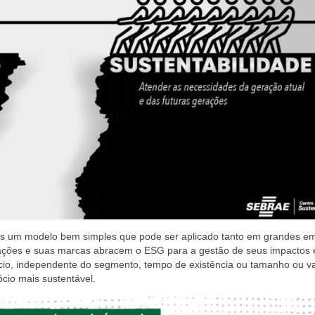
ias um modelo bem simples que pode ser aplicado tanto em grandes e
ções e suas marcas abracem o ESG para a gestão de seus impactos 
cio, independente do segmento, tempo de existência ou tamanho ou va
cio mais sustentável.