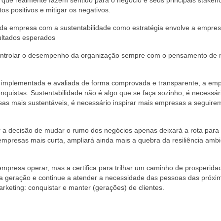
que realmente fazem sentido para o negócio e seus principais stakeho
s positivos e mitigar os negativos.
da empresa com a sustentabilidade como estratégia envolve a empresa
ultados esperados
controlar o desempenho da organização sempre com o pensamento de 
m implementada e avaliada de forma comprovada e transparente, a em
uistas. Sustentabilidade não é algo que se faça sozinho, é necessár
as mais sustentáveis, é necessário inspirar mais empresas a seguire
r a decisão de mudar o rumo dos negócios apenas deixará a rota para
mpresas mais curta, ampliará ainda mais a quebra da resiliência ambi
mpresa operar, mas a certifica para trilhar um caminho de prosperida
a geração e continue a atender a necessidade das pessoas das próxi
rketing: conquistar e manter (gerações) de clientes.