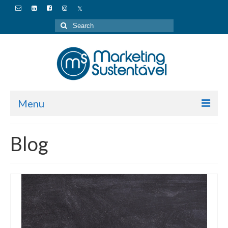
Search
for:
Menu
Marketing Sustentável
Blog
Palestras
Serviços
Compromisso
Blog