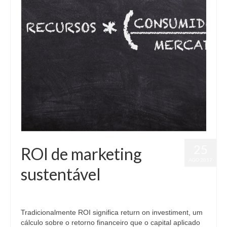
Márcio Mendes
Contato
25
ROI de marketing
AGO 2017
sustentável
by
Márcio Mendes
|
posted in:
Sem categoria
|
0
Tradicionalmente ROI significa return on investiment, um
cálculo sobre o retorno financeiro que o capital aplicado